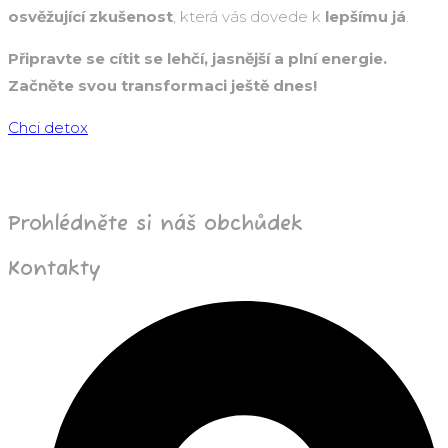
osvěžující zkušenost
, která vás dovede k
lepšímu já
.
Připravte se cítit se lehčí, jasnější a plní energie.
Začněte svou transformaci ještě dnes!
Chci detox
Prohlédněte si náš obchůdek
Kontakty