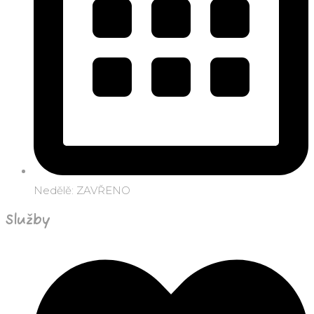
Nedělě: ZAVŘENO
Služby