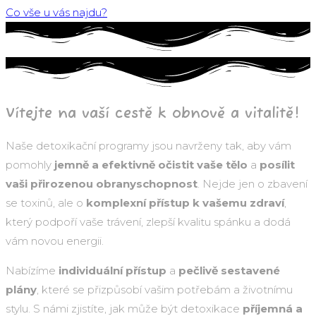
Co vše u vás najdu?
Vítejte na vaší cestě k obnově a vitalitě!
Naše detoxikační programy jsou navrženy tak, aby vám
pomohly
jemně a efektivně očistit vaše tělo
a
posílit
vaši přirozenou obranyschopnost
. Nejde jen o zbavení
se toxinů, ale o
komplexní přístup k vašemu zdraví
,
který podpoří vaše trávení, zlepší kvalitu spánku a dodá
vám novou energii.
Nabízíme
individuální přístup
a
pečlivě sestavené
plány
, které se přizpůsobí vašim potřebám a životnímu
stylu. S námi zjistíte, jak může být detoxikace
příjemná a