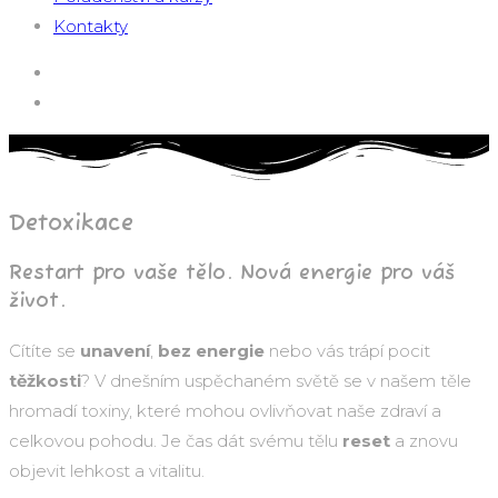
Kontakty
Detoxikace
Restart pro vaše tělo. Nová energie pro váš
život.
Cítíte se
unavení
,
bez energie
nebo vás trápí pocit
těžkosti
? V dnešním uspěchaném světě se v našem těle
hromadí toxiny, které mohou ovlivňovat naše zdraví a
celkovou pohodu. Je čas dát svému tělu
reset
a znovu
objevit lehkost a vitalitu.