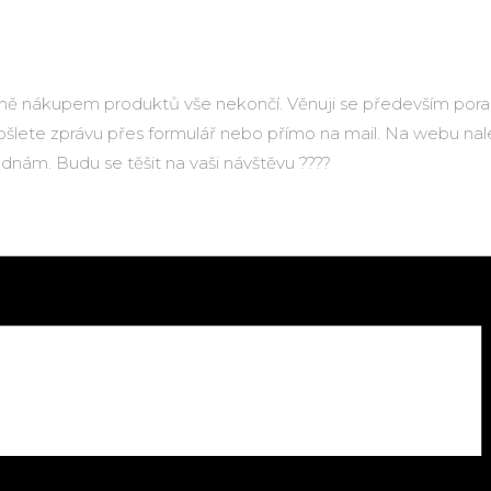
to u mě nákupem produktů vše nekončí. Věnuji se především p
šlete zprávu přes formulář nebo přímo na mail. Na webu nal
dnám. Budu se těšit na vaši návštěvu ????