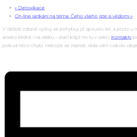
«
Detoxikace
On-line setkání na téma: Čeho všeho jste si vědomi
»
V oblasti zdravé výživy se pohybuji již spoustu let, a pro
anebo klidně i na dálku – stačí když mi tu v sekci
Kontakty
po
pokud něco chybí, nebojte se zeptat, ráda vám cokoliv obje