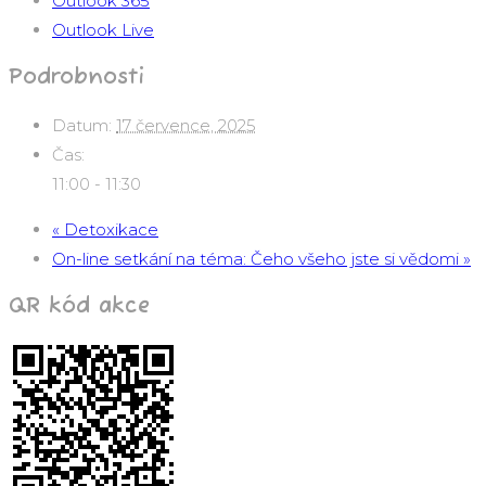
Outlook 365
Outlook Live
Podrobnosti
Datum:
17 července, 2025
Čas:
11:00 - 11:30
«
Detoxikace
On-line setkání na téma: Čeho všeho jste si vědomi
»
QR kód akce