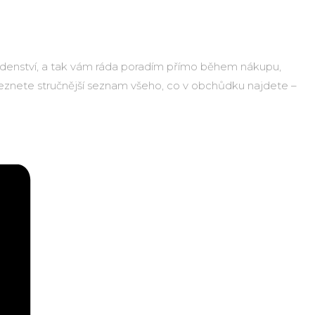
oradenství, a tak vám ráda poradím přímo během nákupu,
eznete stručnější seznam všeho, co v obchůdku najdete –