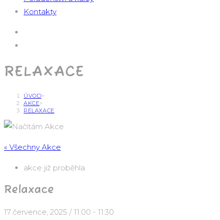
Kontakty
RELAXACE
ÚVOD
>
AKCE
>
RELAXACE
« Všechny Akce
akce již proběhla.
Relaxace
17 července, 2025 / 11:00
-
11:30